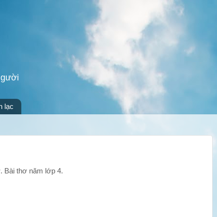
người
n lạc
. Bài thơ năm lớp 4.