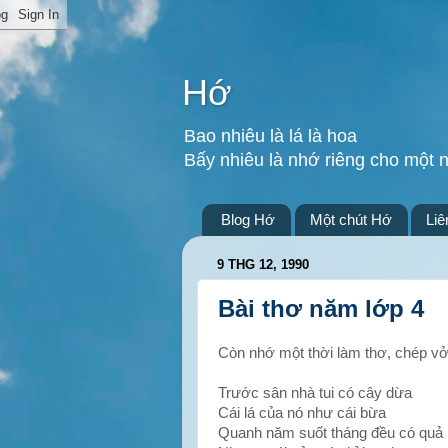
Hớ
Bao nhiêu là lá là hoa
Bấy nhiêu là nhớ riêng cho một 
Blog Hớ
Một chút Hớ
Liê
9 THG 12, 1990
Bài thơ năm lớp 4
Còn nhớ một thời làm thơ, chép vở
Trước sân nhà tui có cây dừa
Cái lá của nó như cái bừa
Quanh năm suốt tháng đều có quả