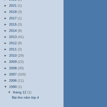
►
2021
(1)
►
2018
(3)
►
2017
(1)
►
2015
(3)
►
2014
(8)
►
2013
(41)
►
2012
(8)
►
2011
(2)
►
2010
(29)
►
2009
(22)
►
2008
(30)
►
2007
(103)
►
2006
(11)
▼
1990
(1)
▼
tháng 12
(1)
Bài thơ năm lớp 4