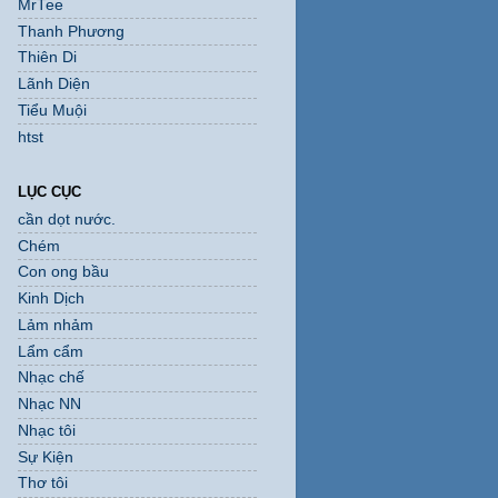
MrTee
Thanh Phương
Thiên Di
Lãnh Diện
Tiểu Muội
htst
LỤC CỤC
cần dọt nước.
Chém
Con ong bầu
Kinh Dịch
Lảm nhảm
Lẩm cẩm
Nhạc chế
Nhạc NN
Nhạc tôi
Sự Kiện
Thơ tôi