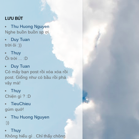
LƯU BÚT
Thu Huong Nguyen
Nghe buồn buồn sp ơi
Duy Tuan
trời ôi :))
Thụy
Ôi trời ... :D
Duy Tuan
Có mấy bạn post rồi xóa xóa rồi
post. Giống như có bầu rồi phá
vậy mà!
Thụy
Chiện gì ? :D
TieuChieu
gúm quớ!
Thu Huong Nguyen
:))
Thụy
Không hiểu gì . Chỉ thấy chông