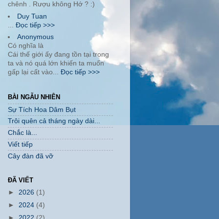
chênh . Rượu không Hớ ? :)
Duy Tuan
...
Đọc tiếp >>>
Anonymous
Có nghĩa là
Cái thế giới ấy đang tồn tại trong
ta và nó quá lớn khiến ta muốn
gấp lại cất vào...
Đọc tiếp >>>
BÀI NGẪU NHIÊN
Sự Tích Hoa Dâm Bụt
Trôi quên cả tháng ngày dài...
Chắc là...
Viết tiếp
Cây đàn đã vỡ
ĐÃ VIẾT
►
2026
(1)
►
2024
(4)
►
2022
(2)