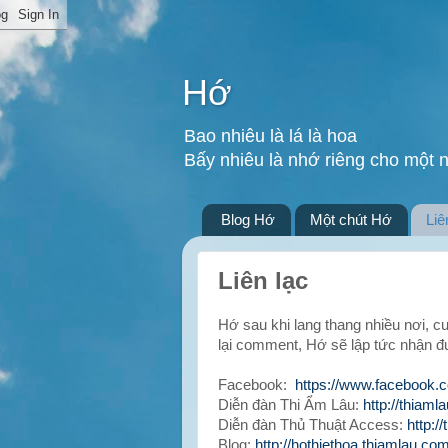
Hớ
Bao nhiêu là lá là hoa
Bấy nhiêu là nhớ riêng cho một 
Blog Hớ
Một chút Hớ
Liê
Liên lạc
Hớ sau khi lang thang nhiều nơi, c
lại comment, Hớ sẽ lập tức nhận đ
Facebook:
https://www.facebook.c
Diễn đàn Thi Ẩm Lâu:
http://thiaml
Diễn đàn Thủ Thuật Access:
http:/
Blog:
http://hothiethoa.thiamlau.com