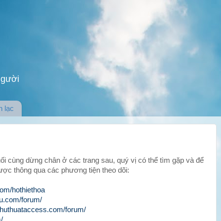
người
n lạc
uối cùng dừng chân ở các trang sau, quý vị có thể tìm gặp và để
ược thông qua các phương tiện theo dõi:
om/hothiethoa
au.com/forum/
/thuthuataccess.com/forum/
/