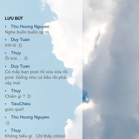
LƯU BÚT
Thu Huong Nguyen
Nghe buồn buồn sp ơi
Duy Tuan
trời ôi :))
Thụy
Ôi trời ... :D
Duy Tuan
Có mấy bạn post rồi xóa xóa rồi
post. Giống như có bầu rồi phá
vậy mà!
Thụy
Chiện gì ? :D
TieuChieu
gúm quớ!
Thu Huong Nguyen
:))
Thụy
Không hiểu gì . Chỉ thấy chông