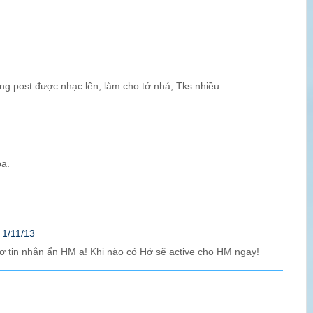
hông post được nhạc lên, làm cho tớ nhá, Tks nhiều
óa.
 1/11/13
ợ tin nhắn ẩn HM ạ! Khi nào có Hớ sẽ active cho HM ngay!