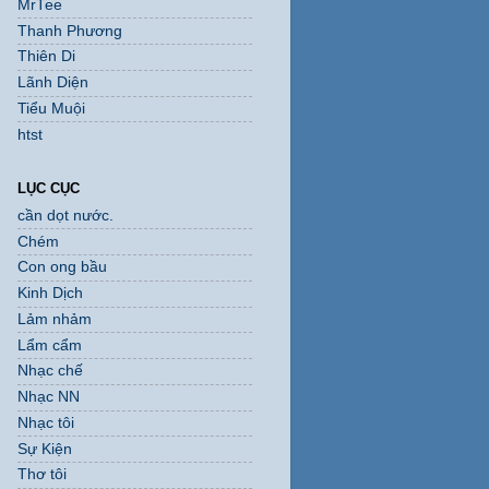
MrTee
Thanh Phương
Thiên Di
Lãnh Diện
Tiểu Muội
htst
LỤC CỤC
cần dọt nước.
Chém
Con ong bầu
Kinh Dịch
Lảm nhảm
Lẩm cẩm
Nhạc chế
Nhạc NN
Nhạc tôi
Sự Kiện
Thơ tôi