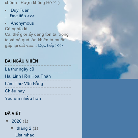
chênh . Rượu không Hớ ? :)
Duy Tuan
...
Đọc tiếp >>>
Anonymous
Có nghĩa là
Cái thế giới ấy đang tồn tại trong
ta và nó quá lớn khiến ta muốn
gấp lại cất vào...
Đọc tiếp >>>
BÀI NGẪU NHIÊN
Lá thư ngày cũ
Hai Linh Hồn Hóa Thân
Làm Thơ Vần Bằng
Chiều nay
Yêu em nhiều hơn
ĐÃ VIẾT
▼
2026
(1)
▼
tháng 2
(1)
List mhac