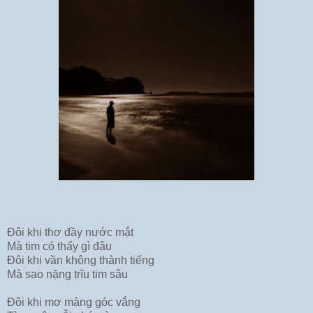
Đôi khi thơ đầy nước mắt
Mà tim có thấy gì đâu
Đôi khi vần không thành tiếng
Mà sao nặng trĩu tim sâu
Đôi khi mơ màng góc vắng