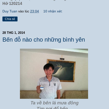
Hớ 120214
Duy Tuan
vào lúc
23:04
10 nhận xét:
Chia sẻ
28 THG 1, 2014
Bến đỗ nào cho những bình yên
Ta về bên lá mưa đông
Tìm nơi đổ bến ...