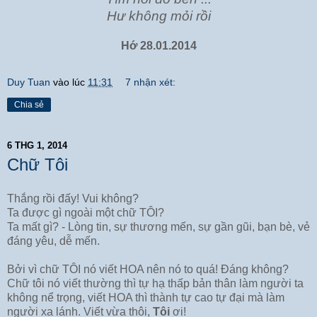
Hư không mỏi rồi
Hớ 28.01.2014
Duy Tuan
vào lúc
11:31
7 nhận xét:
Chia sẻ
6 THG 1, 2014
Chữ Tôi
Thắng rồi đấy! Vui không?
Ta được gì ngoài một chữ TÔI?
Ta mất gì? - Lòng tin, sự thương mến, sự gần gũi, bạn bè, vẻ
đáng yêu, dễ mến.
Bởi vì chữ TÔI nó viết HOA nên nó to quá! Đáng không?
Chữ tôi nó viết thường thì tự hạ thấp bản thân làm người ta
không nể trọng, viết HOA thì thành tự cao tự đại mà làm
người xa lánh. Viết vừa thôi,
Tôi
ơi!