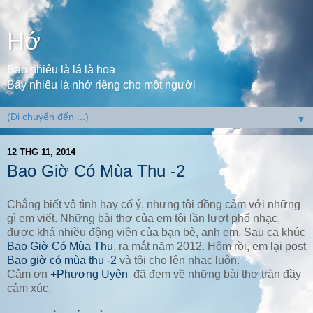
Hớ
Bao nhiêu là lá là hoa
Bấy nhiêu là nhớ riêng cho một người
▼
12 THG 11, 2014
Bao Giờ Có Mùa Thu -2
Chẳng biết vô tình hay cố ý, nhưng tôi đồng cảm với những
gì em viết. Những bài thơ của em tôi lần lượt phổ nhạc,
được khá nhiều động viên của bạn bè, anh em. Sau ca khúc
Bao Giờ Có Mùa Thu
, ra mắt năm 2012. Hôm rồi, em lại post
Bao giờ có mùa thu -2
và tôi cho lên nhạc luôn.
Cảm ơn
+Phương Uyên
đã đem về những bài thơ tràn đầy
cảm xúc.