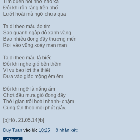
Tìm quên nỗi nhớ nào xa
Đôi khi rộn ràng trên phố
Lướt hoài mà ngỡ chưa qua
Ta đi theo màu áo tím
Sao quanh ngập đỏ xanh vàng
Bao nhiêu đong đầy thương mến
Rơi vào vũng xoáy man man
Ta đi theo màu lá biếc
Đôi khi nghe gió bên thềm
Vi vu bao lời tha thiết
Đưa vào giấc mộng êm êm
Đôi khi ngỡ là nắng ấm
Chợt đâu mưa gió đong đầy
Thời gian trôi hoài nhanh- chậm
Cũng tàn theo mỗi phút giây.
[b]Hớ. 21.05.14[/b]
Duy Tuan
vào lúc
10:25
8 nhận xét: