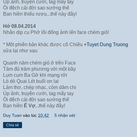
Úp ảnh, truyện cười, tag mấy tay
Ôi đệch cái đời sao sướng thế
Bạn hiền thiếu rượu...thế này đây!
Hớ 08.04.2014
Nhân dịp cụ Phở lôi đống ảnh lên face chém gió!
* Một phiên bản khác được cô Chiêu
+Tuyet Dung Truong
sửa lại như sau
Quanh năm chém gió ở trên Face
Tám đủ trăm phương với một bầy
Lụm cụm Ba Gờ khi mạng rớt
Lò dò Quai Lét buổi on lai
Làm thơ, chép nhạc, còm dăm chị
Úp ảnh, truyện cười, tag mấy tay
Ôi đệch cái đời sao sướng thế
Bạn hiền
Ế Vợ
...thế này đây!
Duy Tuan
vào lúc
10:42
5 nhận xét:
Chia sẻ