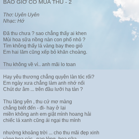
BAO GIỜ CÓ MÙA THU - 2
Thơ: Uyên Uyên
Nhạc: Hớ
Đã thu chưa ? sao chẳng thấy ai khen
Mùi hoa sữa nồng nàn con phố nhỏ ?
Tìm không thấy lá vàng bay theo gió
Em hai lăm cũng xếp bỏ khăn choàng.
Thu không về vì.. anh mãi lo toan
Hay yêu thương chẳng quyện làn tóc rối?
Em ngày xưa chẳng làm anh nhớ nổi
Chút dư âm ... trên đầu lưỡi hạ tàn ?
Thu lặng yên , thu cứ mơ màng
chẳng biết đến - đi- hay ở lại
miền không anh em giật mình hoang hải
chiếc lá xanh cũng ái ngại thu mình
nhường khoảng trời ... cho thu mãi đẹp xinh
vàng hoa cúc , nao lòng -hoa sữa