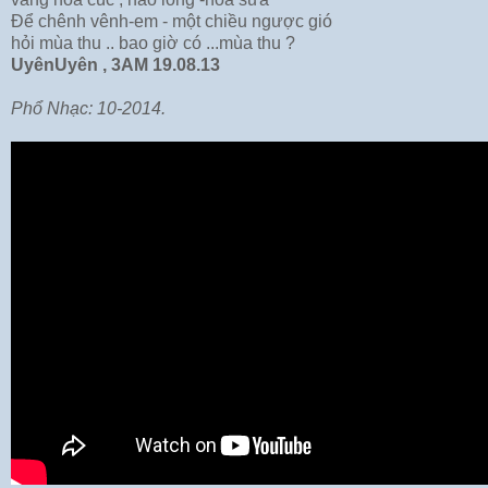
Để chênh vênh-em - một chiều ngược gió
hỏi mùa thu .. bao giờ có ...mùa thu ?
UyênUyên , 3AM 19.08.13
Phổ Nhạc: 10-2014.