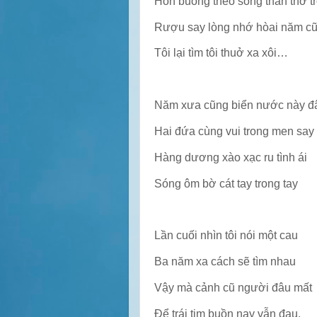
Hồn buông theo sóng thẩn thờ tr
Rượu say lòng nhớ hòai năm c
Tôi lại tìm tôi thuở xa xôi…
Năm xưa cũng biển nước này đ
Hai đứa cùng vui trong men say
Hàng dương xào xạc ru tình ái
Sóng ôm bờ cát tay trong tay
Lần cuối nhìn tôi nói một cau
Ba năm xa cách sẽ tìm nhau
Vậy mà cảnh cũ người đâu mất
Để trái tim buồn nay vẫn đau.