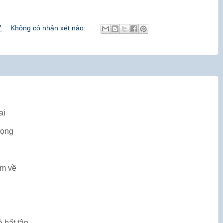
7
Không có nhận xét nào:
ai
vọng
em về
 bất tận