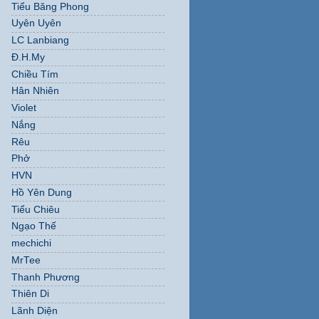
Tiểu Băng Phong
Uyên Uyên
LC Lanbiang
Đ.H.My
Chiều Tím
Hân Nhiên
Violet
Nắng
Rêu
Phở
HVN
Hồ Yên Dung
Tiểu Chiêu
Ngạo Thế
mechichi
MrTee
Thanh Phương
Thiên Di
Lãnh Diện