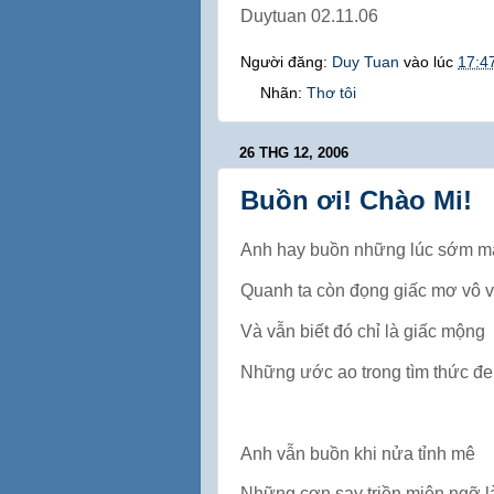
Duytuan 02.11.06
Người đăng:
Duy Tuan
vào lúc
17:4
Nhãn:
Thơ tôi
26 THG 12, 2006
Buồn ơi! Chào Mi!
Anh hay buồn những lúc sớm m
Quanh ta còn đọng giấc mơ vô 
Và vẫn biết đó chỉ là giấc mộng
Những ước ao trong tìm thức đ
Anh vẫn buồn khi nửa tỉnh mê
Những cơn say triền miên ngỡ là