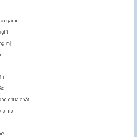
hơi game
nghĩ
ng mị
ồn
ôn
ác
ng chua chát
kia mà
hơ