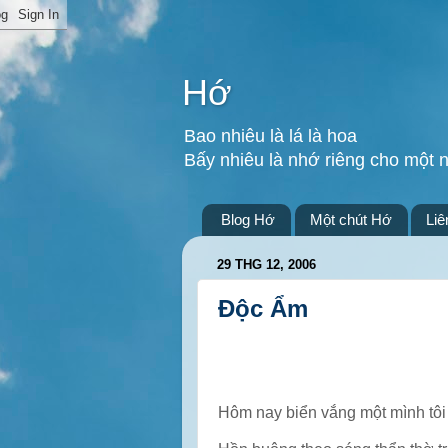
Hớ
Bao nhiêu là lá là hoa
Bấy nhiêu là nhớ riêng cho một 
Blog Hớ
Một chút Hớ
Liê
29 THG 12, 2006
Độc Ẩm
Hôm nay biển vắng một mình tôi