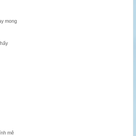
gày mong
thấy
ỉnh mê