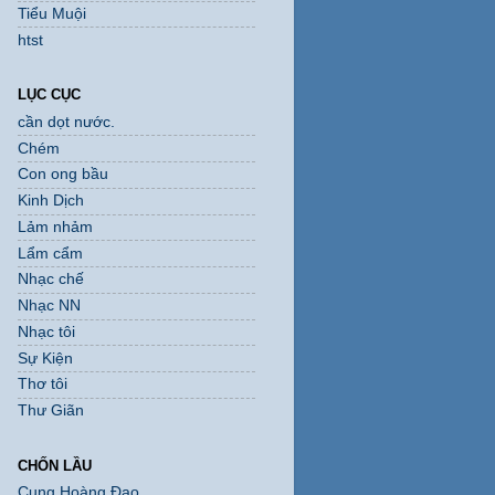
Tiểu Muội
htst
LỤC CỤC
cần dọt nước.
Chém
Con ong bầu
Kinh Dịch
Lảm nhảm
Lẩm cẩm
Nhạc chế
Nhạc NN
Nhạc tôi
Sự Kiện
Thơ tôi
Thư Giãn
CHỐN LẦU
Cung Hoàng Đạo