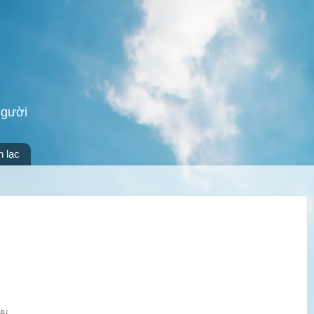
người
n lạc