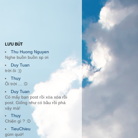
LƯU BÚT
Thu Huong Nguyen
Nghe buồn buồn sp ơi
Duy Tuan
trời ôi :))
Thụy
Ôi trời ... :D
Duy Tuan
Có mấy bạn post rồi xóa xóa rồi
post. Giống như có bầu rồi phá
vậy mà!
Thụy
Chiện gì ? :D
TieuChieu
gúm quớ!