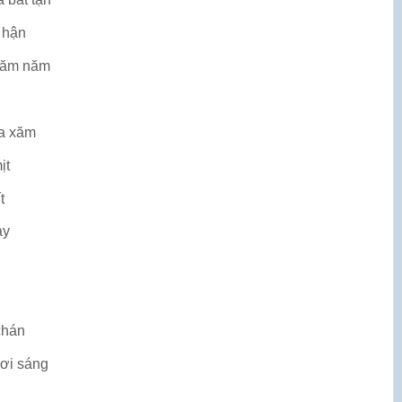
 hận
trăm năm
xa xăm
ịt
t
ay
chán
ươi sáng