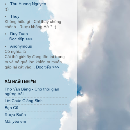
Thu Huong Nguyen
:))
Thụy
Không hiểu gì . Chỉ thấy chông
chênh . Rượu không Hớ ? :)
Duy Tuan
...
Đọc tiếp >>>
Anonymous
Có nghĩa là
Cái thế giới ấy đang tồn tại trong
ta và nó quá lớn khiến ta muốn
gấp lại cất vào...
Đọc tiếp >>>
BÀI NGẪU NHIÊN
Thơ vần Bằng - Cho thời gian
ngừng trôi
Lời Chúc Giáng Sinh
Bạn Cũ
Rượu Buồn
Mãi yêu em