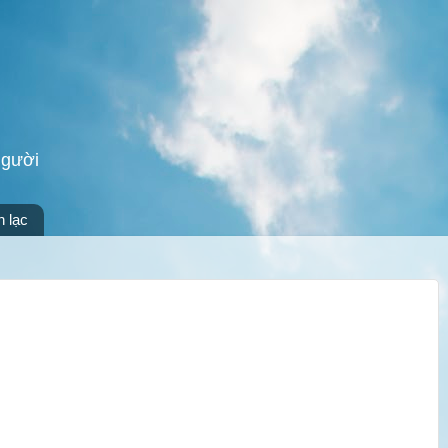
người
n lạc