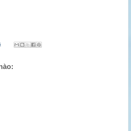
6
nào: