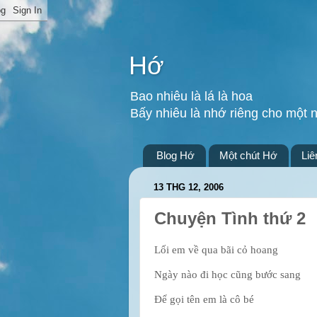
Hớ
Bao nhiêu là lá là hoa
Bấy nhiêu là nhớ riêng cho một 
Blog Hớ
Một chút Hớ
Liê
13 THG 12, 2006
Chuyện Tình thứ 2
Lối em về qua bãi cỏ hoang
Ngày nào đi học cũng bước sang
Để gọi tên em là cô bé