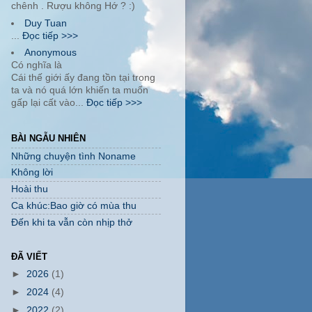
chênh . Rượu không Hớ ? :)
Duy Tuan
...
Đọc tiếp >>>
Anonymous
Có nghĩa là
Cái thế giới ấy đang tồn tại trong
ta và nó quá lớn khiến ta muốn
gấp lại cất vào...
Đọc tiếp >>>
BÀI NGẪU NHIÊN
Những chuyện tình Noname
Không lời
Hoài thu
Ca khúc:Bao giờ có mùa thu
Đến khi ta vẫn còn nhịp thở
ĐÃ VIẾT
►
2026
(1)
►
2024
(4)
►
2022
(2)