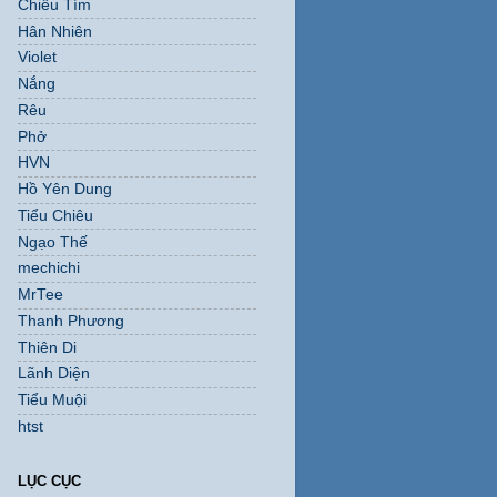
Chiều Tím
Hân Nhiên
Violet
Nắng
Rêu
Phở
HVN
Hồ Yên Dung
Tiểu Chiêu
Ngạo Thế
mechichi
MrTee
Thanh Phương
Thiên Di
Lãnh Diện
Tiểu Muội
htst
LỤC CỤC