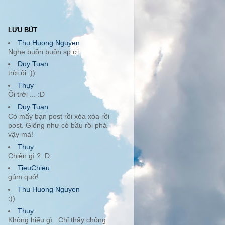
LƯU BÚT
Thu Huong Nguyen
Nghe buồn buồn sp ơi
Duy Tuan
trời ôi :))
Thụy
Ôi trời ... :D
Duy Tuan
Có mấy bạn post rồi xóa xóa rồi
post. Giống như có bầu rồi phá
vậy mà!
Thụy
Chiện gì ? :D
TieuChieu
gúm quớ!
Thu Huong Nguyen
:))
Thụy
Không hiểu gì . Chỉ thấy chông