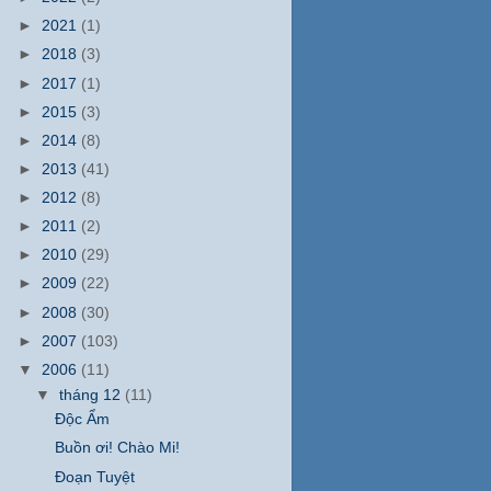
►
2021
(1)
►
2018
(3)
►
2017
(1)
►
2015
(3)
►
2014
(8)
►
2013
(41)
►
2012
(8)
►
2011
(2)
►
2010
(29)
►
2009
(22)
►
2008
(30)
►
2007
(103)
▼
2006
(11)
▼
tháng 12
(11)
Độc Ẩm
Buồn ơi! Chào Mi!
Đoạn Tuyệt