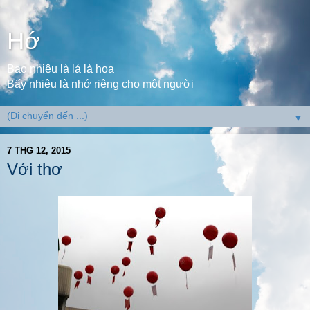
Hớ
Bao nhiêu là lá là hoa
Bấy nhiêu là nhớ riêng cho một người
▼
7 THG 12, 2015
Với thơ