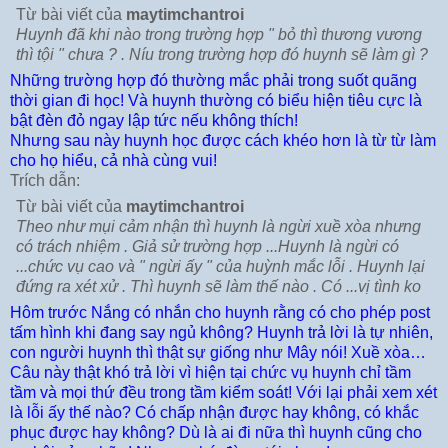
Từ bài viết của
maytimchantroi
Huynh đã khi nào trong trường hợp " bỏ thì thương vương
thì tội " chưa ? . Níu trong trường hợp đó huynh sẽ làm gì ?
Những trường hợp đó thường mắc phải trong suốt quãng
thời gian đi học! Và huynh thường có biểu hiện tiêu cực là
bật đèn đỏ ngay lập tức nếu không thích!
Nhưng sau này huynh học được cách khéo hơn là từ từ làm
cho họ hiểu, cả nhà cùng vui!
Trích dẫn:
Từ bài viết của
maytimchantroi
Theo như mụi cảm nhận thì huynh là ngừi xuề xòa nhưng
có trách nhiệm . Giả sử trường hợp ...Huynh là ngừi có
...chức vụ cao và " ngừi ấy " của huỳnh mắc lỗi . Huynh lại
đứng ra xét xử . Thì huynh sẽ làm thế nào . Có ...vị tình ko
Hôm trước Nắng có nhắn cho huynh rằng có cho phép post
tấm hình khi đang say ngủ không? Huynh trả lời là tự nhiên,
con người huynh thì thật sự giống như Mây nói! Xuề xòa…
Câu này thật khó trả lời vì hiện tại chức vụ huynh chỉ tầm
tầm và mọi thứ đều trong tầm kiểm soát! Với lại phải xem xét
là lỗi ấy thế nào? Có chấp nhận được hay không, có khắc
phục được hay không? Dù là ai đi nữa thì huynh cũng cho