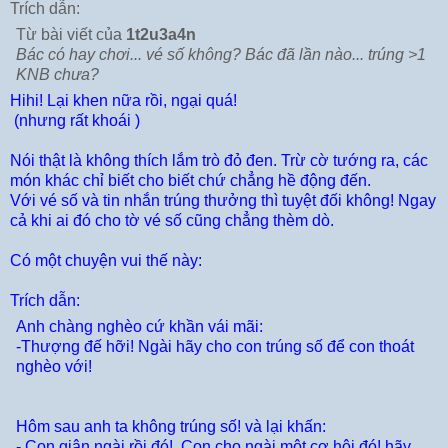
Trích dẫn:
Từ bài viết của
1t2u3a4n
Bác có hay chơi... vé số không? Bác đã lần nào... trúng >1
KNB chưa?
Hihi! Lại khen nữa rồi, ngại quá!
(nhưng rất khoái
)
Nói thật là không thích lắm trò đỏ đen. Trừ cờ tướng ra, các
món khác chỉ biết cho biết chứ chẳng hề động đến.
Với vé số và tin nhắn trúng thưởng thì tuyệt đối không! Ngay
cả khi ai đó cho tờ vé số cũng chẳng thèm dò.
Có một chuyện vui thế này:
Trích dẫn:
Anh chàng nghèo cứ khần vái mãi:
-Thượng đế hỡi! Ngài hãy cho con trúng số để con thoát
nghèo với!
Hôm sau anh ta không trúng số! và lại khấn:
- Con giận ngài rồi đó!
Con cho ngài một cơ hội đó! hãy