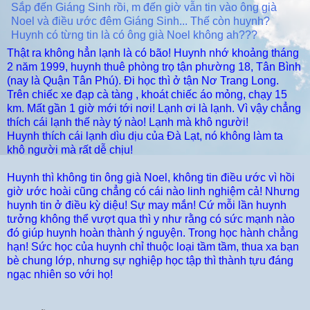
Sắp đến Giáng Sinh rồi, m đến giờ vẫn tin vào ông già
Noel và điều ước đêm Giáng Sinh... Thế còn huynh?
Huynh có từng tin là có ông già Noel không ah???
Thật ra không hẳn lạnh là có bão! Huynh nhớ khoảng tháng
2 năm 1999, huynh thuê phòng trọ tận phường 18, Tân Bình
(nay là Quận Tân Phú). Đi học thì ở tận Nơ Trang Long.
Trên chiếc xe đạp cà tàng , khoát chiếc áo mỏng, chạy 15
km. Mất gần 1 giờ mới tới nơi! Lạnh ơi là lạnh. Vì vậy chẳng
thích cái lạnh thế này tý nào! Lạnh mà khô người!
Huynh thích cái lạnh dìu dịu của Đà Lạt, nó không làm ta
khô người mà rất dễ chịu!
Huynh thì không tin ông già Noel, không tin điều ước vì hồi
giờ ước hoài cũng chẳng có cái nào linh nghiệm cả! Nhưng
huynh tin ở điều kỳ diệu! Sự may mắn! Cứ mỗi lần huynh
tưởng không thể vượt qua thì y như rằng có sức mạnh nào
đó giúp huynh hoàn thành ý nguyện. Trong học hành chẳng
hạn! Sức học của huynh chỉ thuộc loại tầm tầm, thua xa bạn
bè chung lớp, nhưng sự nghiệp học tập thì thành tựu đáng
ngạc nhiên so với họ!