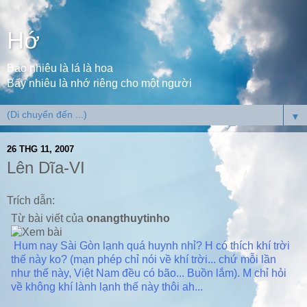
Hớ
Bao nhiêu là lá là hoa
Bấy nhiêu là nhớ riêng cho một người
▼
26 THG 11, 2007
Lên Dĩa-VI
Trích dẫn:
Từ bài viết của
onangthuytinho
Hum nay Sài Gòn lạnh quá huynh nhỉ? H có thích khí trời
thế này ko? (mạn phép chỉ nói về khí trời... chứ mỗi lần
như thế này, Việt Nam đều có bão... Buồn lắm). M chỉ hỏi
về không khí lành lạnh thế này thôi ah...