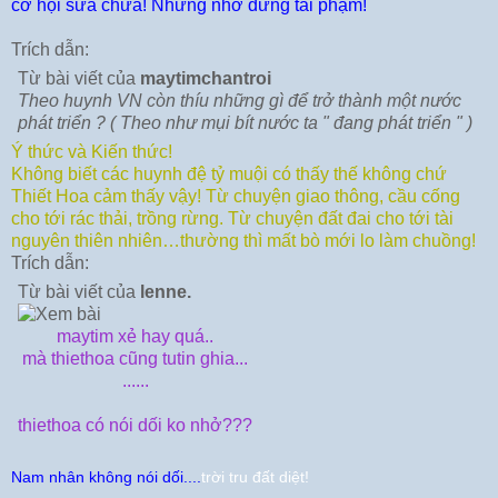
cơ hội sửa chữa! Nhưng nhớ đừng tái phạm!
Trích dẫn:
Từ bài viết của
maytimchantroi
Theo huynh VN còn thíu những gì để trở thành một nước
phát triển ? ( Theo như mụi bít nước ta " đang phát triển " )
Ý thức và Kiến thức!
Không biết các huynh đệ tỷ muội có thấy thế không chứ
Thiết Hoa cảm thấy vậy! Từ chuyện giao thông, cầu cống
cho tới rác thải, trồng rừng. Từ chuyện đất đai cho tới tài
nguyên thiên nhiên…thường thì mất bò mới lo làm chuồng!
Trích dẫn:
Từ bài viết của
lenne.
maytim xẻ hay quá..
mà thiethoa cũng tutin ghia...
......
thiethoa có nói dối ko nhở???
Nam nhân không nói dối....
trời tru đất diệt!