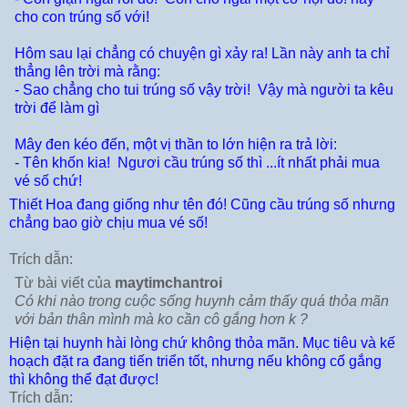
cho con trúng số với!
Hôm sau lại chẳng có chuyện gì xảy ra! Lần này anh ta chỉ
thẳng lên trời mà rằng:
- Sao chẳng cho tui trúng số vậy trời!
Vậy mà người ta kêu
trời để làm gì
Mây đen kéo đến, một vị thần to lớn hiện ra trả lời:
- Tên khốn kia!
Ngươi cầu trúng số thì ...ít nhất phải mua
vé số chứ!
Thiết Hoa đang giống như tên đó! Cũng cầu trúng số nhưng
chẳng bao giờ chịu mua vé số!
Trích dẫn:
Từ bài viết của
maytimchantroi
Có khi nào trong cuộc sống huynh cảm thấy quá thỏa mãn
với bản thân mình mà ko cần cô gắng hơn k ?
Hiện tại huynh hài lòng chứ không thỏa mãn. Mục tiêu và kế
hoạch đặt ra đang tiến triển tốt, nhưng nếu không cố gắng
thì không thể đạt được!
Trích dẫn: