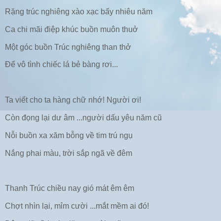
Rặng trúc nghiêng xào xạc bấy nhiêu năm
Ca chi mãi điệp khúc buồn muôn thuở
Một góc buồn Trúc nghiêng than thở
Để vô tình chiếc lá bẻ bàng rơi...
Ta viết cho ta hàng chữ nhớ! Người ơi!
Còn đọng lại dư âm ...người dấu yêu năm cũ
Nỗi buồn xa xăm bỗng về tim trú ngụ
Nắng phai màu, trời sắp ngã về đêm
Thanh Trúc chiều nay gió mát êm êm
Chợt nhìn lại, mỉm cười ...mắt mềm ai đó!