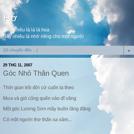
Hớ
Bao nhiêu là lá là hoa
Bấy nhiêu là nhớ riêng cho một người
▼
29 THG 11, 2007
Góc Nhỏ Thân Quen
Thời gian trôi đời cứ cuốn ta theo
Mưa và gió cũng quên vào dĩ vãng
Một góc Lương Sơn mây buồn lãng đãng
Có một người thơ thẩn xa xăm...