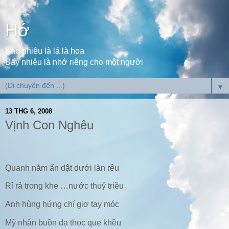
Hớ
Bao nhiêu là lá là hoa
Bấy nhiêu là nhớ riêng cho một người
▼
13 THG 6, 2008
Vịnh Con Nghêu
Quanh năm ẩn dật dưới làn rêu
Rỉ rả trong khe …nước thuỷ triều
Anh hùng hứng chí giơ tay móc
Mỹ nhân buồn dạ thọc que khều