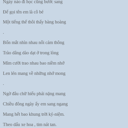
Ngày nào đi học cũng bước sang
Để gọi tên em là cô bé
Một tiếng thế thôi thấy bàng hoàng
.
Bốn mắt nhìn nhau nỗi cảm thông
Trào dâng dào dạt ở trong lòng
Mỉm cười trao nhau bao niềm nhớ
Len lén mang về những nhớ mong
.
Ngờ đâu chữ hiếu phải nặng mang
Chiều đông ngày ấy em sang ngang
Mang hết bao khung trời kỷ-niệm.
Theo dấu xe hoa , tim nát tan.