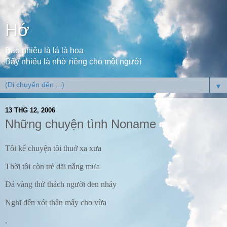
Hớ
Bao nhiêu là lá là hoa
Bấy nhiêu là nhớ riêng cho một người
▼
13 THG 12, 2006
Những chuyện tình Noname
Tôi kể chuyện tôi thuở xa xưa
Thời tôi còn trẻ dãi nắng mưa
Đá vàng thử thách người đen nháy
Nghĩ đến xót thân mấy cho vừa
.