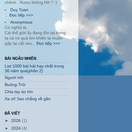
chênh . Rượu không Hớ ? :)
Duy Tuan
...
Đọc tiếp >>>
Anonymous
Có nghĩa là
Cái thế giới ấy đang tồn tại trong
ta và nó quá lớn khiến ta muốn
gấp lại cất vào...
Đọc tiếp >>>
BÀI NGẪU NHIÊN
List 1000 bài hát hay nhất trong
30 năm qua(phần 2)
Người hỡi
Buông-Trôi
Chia tay áo tím
Xa ơi! Sao chẳng về gần
ĐÃ VIẾT
►
2026
(1)
►
2024
(4)