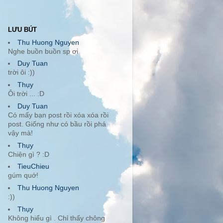
LƯU BÚT
Thu Huong Nguyen
Nghe buồn buồn sp ơi
Duy Tuan
trời ôi :))
Thụy
Ôi trời ... :D
Duy Tuan
Có mấy bạn post rồi xóa xóa rồi
post. Giống như có bầu rồi phá
vậy mà!
Thụy
Chiện gì ? :D
TieuChieu
gúm quớ!
Thu Huong Nguyen
:))
Thụy
Không hiểu gì . Chỉ thấy chông