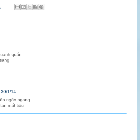
1
quanh quẩn
 sang
 30/1/14
gổn ngổn ngang
tàn mất tiêu