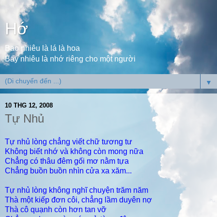
Hớ
Bao nhiêu là lá là hoa
Bấy nhiêu là nhớ riêng cho một người
▼
10 THG 12, 2008
Tự Nhủ
Tự nhủ lòng chẳng viết chữ tương tư
Không biết nhớ và không còn mong nữa
Chẳng có thâu đêm gối mơ nằm tựa
Chẳng buồn buồn nhìn cửa xa xăm...
Tự nhủ lòng không nghĩ chuyện trăm năm
Thà một kiếp đơn côi, chẳng lầm duyên nợ
Thà cô quạnh còn hơn tan vỡ