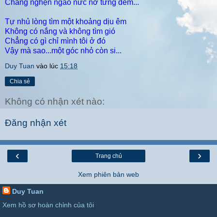
Chẳng nghẹn ngào nức nở từng đêm...
Tự nhủ lòng tìm một khoảng dịu êm
Không có nắng và không tìm gió
Chẳng có gì chỉ mình tôi ở đó
Vậy mà sao...một góc nhỏ còn si...
Duy Tuan
vào lúc
15:18
Chia sẻ
Không có nhận xét nào:
Đăng nhận xét
‹
›
Trang chủ
Xem phiên bản web
Duy Tuan
Xem hồ sơ hoàn chỉnh của tôi