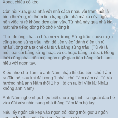
Xong, chiều có kèo.
Còn hồi xưa, giữa nhà với nhà cách nhau vài trăm mét là
bình thường, rồi thêm tình trạng gần nhà mà xa cửa ngõ,
nên việc rủ rê không đơn giản vậy. Từ nhà này qua nhà kia
mất nửa tiếng đồng hồ chớ không ít
Thời đó ông cha ta chứa nước trong Sừng trâu, chứa rượu
cũng trong sừng trâu, nên để tiện việc "đánh điện tín rủ
nhậu", ông cha ta chế cái tù và bằng sừng trâu (Tù và là
một loại còi bằng sừng hoặc vỏ ốc hoặc bằng lá dừa). Đồng
thời cũng phát triển một ngôn ngữ giao tiếp bằng cách làm
hiệu với ngón tay.
Kiểu như chú Tám rủ anh Năm nhậu thì đầu tiên, chú Tám
ra đầu hè, sau khi đái xong 1 phát, chú Tám cầm cái Tù Và
hướng nhà anh Năm thổi 1 hơi. (dịch ra lời Việt là: Nhậu
không anh Năm)
Anh Năm nghe nhạc hiệu biết chương trình, ra ngoài đầu hè
vừa đái vừa nhìn sang nhà thằng Tám làm bộ tay:
Nếu lấy ngón cái kẹp vào ngon trỏ, đồng thời giơ 3 ngón
còn lại lên thì chiều lập kèo. (nghĩa là ok)