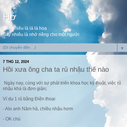
Hớ
Bao nhiêu là lá là hoa
Bấy nhiêu là nhớ riêng cho một người
▼
7 THG 12, 2024
Hồi xưa ông cha ta rủ nhậu thế nào
Ngày nay, cùng với sự phát triển khoa học kỹ thuật, việc rủ
nhậu khá là đơn giản;
Ví dụ 1 rủ bằng Điện thoại
- Alo anh Năm hả, chiều nhậu hơm
- OK chú