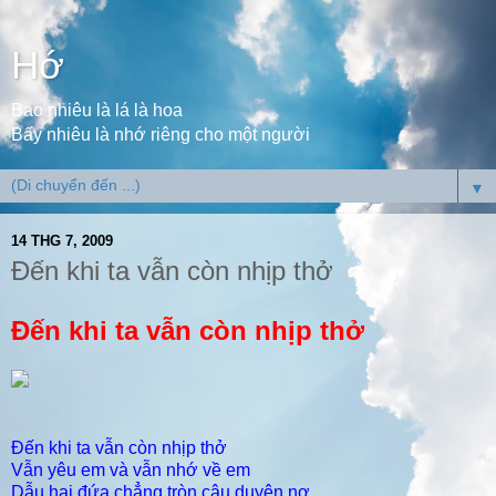
Hớ
Bao nhiêu là lá là hoa
Bấy nhiêu là nhớ riêng cho một người
▼
14 THG 7, 2009
Đến khi ta vẫn còn nhịp thở
Đến khi ta vẫn còn nhịp thở
Đến khi ta vẫn còn nhịp thở
Vẫn yêu em và vẫn nhớ về em
Dẫu hai đứa chẳng tròn câu duyên nợ