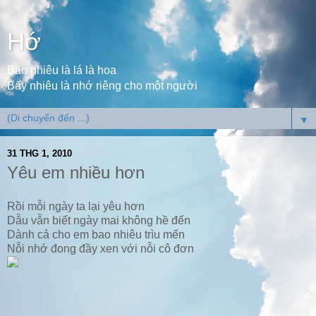
Hớ
Bao nhiêu là lá là hoa
Bấy nhiêu là nhớ riêng cho một người
▼
31 THG 1, 2010
Yêu em nhiều hơn
Rồi mỗi ngày ta lại yêu hơn
Dẫu vẫn biết ngày mai không hề đến
Dành cả cho em bao nhiêu trìu mến
Nỗi nhớ đong đầy xen với nỗi cô đơn