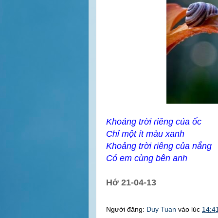
Khoảng trời riêng của ốc
Chỉ một ít màu xanh
Khoảng trời riêng của nắng
Có em cùng bên anh
Hớ 21-04-13
Người đăng:
Duy Tuan
vào lúc
14:4