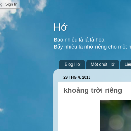
Hớ
Bao nhiêu là lá là hoa
Bấy nhiêu là nhớ riêng cho một 
Blog Hớ
Một chút Hớ
Liê
29 THG 4, 2013
khoảng trời riêng