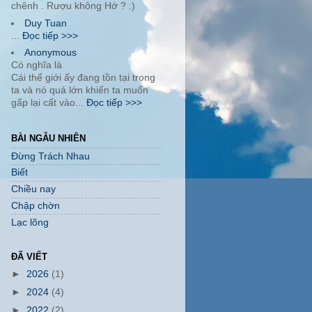
chênh . Rượu không Hớ ? :)
Duy Tuan
...
Đọc tiếp >>>
Anonymous
Có nghĩa là
Cái thế giới ấy đang tồn tại trong
ta và nó quá lớn khiến ta muốn
gấp lại cất vào...
Đọc tiếp >>>
BÀI NGẪU NHIÊN
Đừng Trách Nhau
Biết
Chiều nay
Chập chờn
Lạc lõng
ĐÃ VIẾT
►
2026
(1)
►
2024
(4)
►
2022
(2)