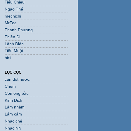
Tiểu Chiêu
Ngạo Thế
mechichi
MrTee
Thanh Phương
Thiên Di
Lãnh Diện
Tiểu Muội
htst
LỤC CỤC
cần dọt nước.
Chém
Con ong bầu
Kinh Dịch
Lảm nhảm
Lẩm cẩm
Nhạc chế
Nhạc NN