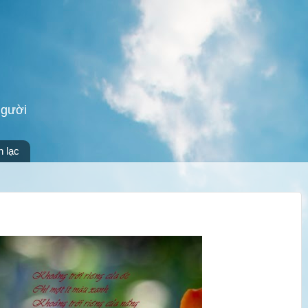
người
n lạc