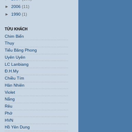
►
2006
(11)
►
1990
(1)
TỬU KHÁCH
Chim Biển
Thụy
Tiểu Băng Phong
Uyên Uyên
LC Lanbiang
Đ.H.My
Chiều Tím
Hân Nhiên
Violet
Nắng
Rêu
Phở
HVN
Hồ Yên Dung