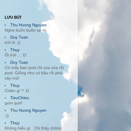
LƯU BÚT
Thu Huong Nguyen
Nghe buồn buồn sp ơi
Duy Tuan
trời ôi :))
Thụy
Ôi trời ... :D
Duy Tuan
Có mấy bạn post rồi xóa xóa rồi
post. Giống như có bầu rồi phá
vậy mà!
Thụy
Chiện gì ? :D
TieuChieu
gúm quớ!
Thu Huong Nguyen
:))
Thụy
Không hiểu gì . Chỉ thấy chông