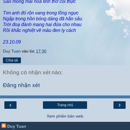
Sao mong mãi hoá tình thơ cõi thực
Tim anh đó rộn vang trong lồng ngực
Ngập trong hồn bóng dáng đã hằn sâu
Trời đoạ đành mang hai đứa cho nhau
Rồi khắc nghiệt vẽ màu đen ly cách
23.10.09
Duy Tuan
vào lúc
17:30
Chia sẻ
Không có nhận xét nào:
Đăng nhận xét
‹
›
Trang chủ
Xem phiên bản web
Duy Tuan