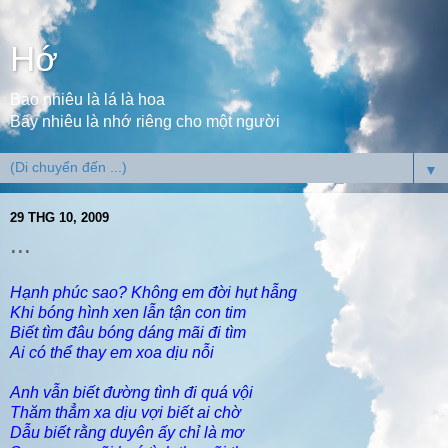
Hớ
Bao nhiêu là lá là hoa
Bấy nhiêu là nhớ riêng cho một người
▼
29 THG 10, 2009
...
Hạnh phúc sao? Không em đời hụt hẫng
Khi bóng hình xen lẫn tận con tim
Biết tìm đâu bóng dáng mãi đi tìm
Ai có thể thay em xoa dịu nỗi
Anh vẫn biết đường tình đi quá vội
Thăm thẳm xa dịu vợi biết ai chờ
Dẫu biết rằng duyên ấy chỉ là mơ