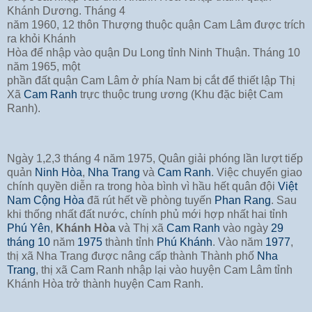
Khánh Dương. Tháng 4
năm 1960, 12 thôn Thượng thuộc quận Cam Lâm được trích
ra khỏi Khánh
Hòa để nhập vào quận Du Long tỉnh Ninh Thuận. Tháng 10
năm 1965, một
phần đất quận Cam Lâm ở phía Nam bị cắt để thiết lập Thị
Xã
Cam Ranh
trực thuộc trung ương (Khu đặc biệt Cam
Ranh).
Ngày 1,2,3 tháng 4 năm 1975, Quân giải phóng lần lượt tiếp
quản
Ninh Hòa
,
Nha Trang
và
Cam Ranh
. Việc chuyển giao
chính quyền diễn ra trong hòa bình vì hầu hết quân đội
Việt
Nam Cộng Hòa
đã rút hết về phòng tuyến
Phan Rang
. Sau
khi thống nhất đất nước, chính phủ mới hợp nhất hai tỉnh
Phú Yên
,
Khánh Hòa
và Thị xã
Cam Ranh
vào ngày
29
tháng 10
năm
1975
thành tỉnh
Phú Khánh
. Vào năm
1977
,
thị xã Nha Trang được nâng cấp thành Thành phố
Nha
Trang
, thị xã Cam Ranh nhập lại vào huyện Cam Lâm tỉnh
Khánh Hòa trở thành huyện Cam Ranh.