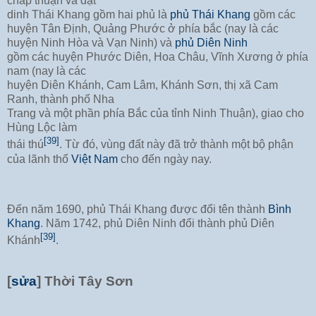
chấp thuận và đặt
dinh Thái Khang gồm hai phủ là
phủ Thái Khang
gồm các
huyện Tân Định, Quảng Phước ở phía bắc (nay là các
huyện Ninh Hòa và Vạn Ninh) và
phủ Diên Ninh
gồm các huyện Phước Diên, Hoa Châu, Vĩnh Xương ở phía
nam (nay là các
huyện Diên Khánh, Cam Lâm, Khánh Sơn, thị xã Cam
Ranh, thành phố Nha
Trang và một phần phía Bắc của tỉnh Ninh Thuận), giao cho
Hùng Lộc làm
[39]
thái thú
. Từ đó, vùng đất này đã trở thành một bộ phận
của lãnh thổ
Việt Nam
cho đến ngày nay.
Đến năm 1690, phủ Thái Khang được đổi tên thành
Bình
Khang
. Năm 1742, phủ Diên Ninh đổi thành phủ Diên
[39]
Khánh
.
[
sửa
]
Thời Tây Sơn