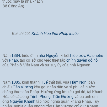
thuộc (nay là nhà khách
Bộ Công An)
Bài chi tiết:
Khánh Hòa thời Pháp thuộc
Năm
1884
, triều đình
nhà Nguyễn
kí kết
hiệp ước Patenotre
với
Pháp
, tạo cơ sở cho việc thiết lập
chính quyền đô hộ
của Pháp ở Việt Nam và sự suy úy của nhà Nguyễn.
Năm
1885
, kinh thành
Huế
thất thủ, vua
Hàm Nghi
ban
chiếu
Cần Vương
kêu gọi nhân dân và sĩ phu cả nước
chống thực dân Pháp. Hưởng ứng lời kêu gọi đó, tại Khánh
Hòa có các ông
Trịnh Phong
,
Trần Đường
và ba anh em
ông
Nguyễn Khanh
tập hợp nghĩa quân kháng Pháp. Tuy
nhiên, nghĩa quân phong trào Cần Vương chỉ giữ Khánh