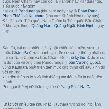
quốc Nam Chăm, hay còn gọi là Panrãn hay Panduranga.
Tiểu quốc này gồm
hai xứ là
Panduranga
(khu vực ngày nay là
Phan Rang
,
Phan Thiết
) và
Kauthara
(khu vực Khánh Hòa ngày nay).
Đối địch với Tiểu quốc Nam Chăm là Tiểu quốc Bắc Chăm
ở khu vực thuộc
Quảng Nam
,
Quảng Ngãi
,
Bình Định
ngày
nay.
Sau đó, trải qua nhiều thế kỷ nội chiến liên miên, vương
quốc
Chăm Pa
được thành lập trên cơ sở sự thống nhất của
hai xứ Nam Chăm và Bắc Chăm. Đến
thế kỷ thứ 8
, dưới sự
ra đời của vương triều Panduranga (
Hoàn Vương Quốc
),
vùng Kauthara phát triển đến mức cực thịnh chỉ sau kinh đô
với những
khu đền tháp to lớn và linh thiêng mà tiêu biểu là ngôi đền
thánh
Ponagar thờ vị nữ thần mẹ xứ sở
Yang Pô Y Na Gar
.
Khác với nhiều địa khu khác Kauthara tương đối ít bị ảnh