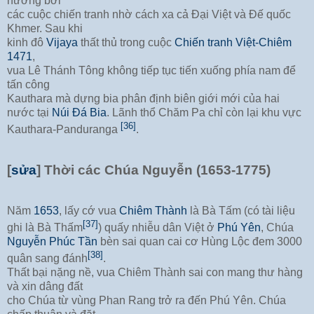
hương bởi
các cuộc chiến tranh nhờ cách xa cả Đại Việt và Đế quốc
Khmer. Sau khi
kinh đô
Vijaya
thất thủ trong cuộc
Chiến tranh Việt-Chiêm
1471
,
vua Lê Thánh Tông không tiếp tục tiến xuống phía nam để
tấn công
Kauthara mà dựng bia phân định biên giới mới của hai
nước tại
Núi Đá Bia
. Lãnh thổ Chăm Pa chỉ còn lại khu vực
[36]
Kauthara-Panduranga
.
[
sửa
]
Thời các Chúa Nguyễn (1653-1775)
Năm
1653
, lấy cớ vua
Chiêm Thành
là Bà Tấm (có tài liệu
[37]
ghi là Bà Thấm
) quấy nhiễu dân Việt ở
Phú Yên
, Chúa
Nguyễn Phúc Tần
bèn sai quan cai cơ Hùng Lộc đem 3000
[38]
quân sang đánh
.
Thất bại nặng nề, vua Chiêm Thành sai con mang thư hàng
và xin dâng đất
cho Chúa từ vùng Phan Rang trở ra đến Phú Yên. Chúa