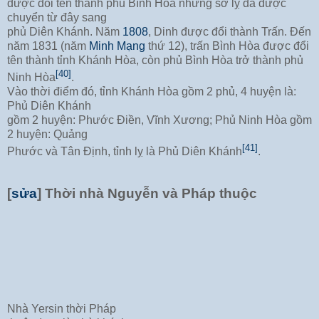
được đổi tên thành phủ Bình Hòa nhưng sở lỵ đã được
chuyển từ đây sang
phủ Diên Khánh. Năm
1808
, Dinh được đổi thành Trấn. Đến
năm 1831 (năm
Minh Mạng
thứ 12), trấn Bình Hòa được đổi
tên thành tỉnh Khánh Hòa, còn phủ Bình Hòa trở thành phủ
[40]
Ninh Hòa
.
Vào thời điểm đó, tỉnh Khánh Hòa gồm 2 phủ, 4 huyện là:
Phủ Diên Khánh
gồm 2 huyện: Phước Ðiền, Vĩnh Xương; Phủ Ninh Hòa gồm
2 huyện: Quảng
[41]
Phước và Tân Ðịnh, tỉnh lỵ là Phủ Diên Khánh
.
[
sửa
]
Thời nhà Nguyễn và Pháp thuộc
Nhà Yersin thời Pháp