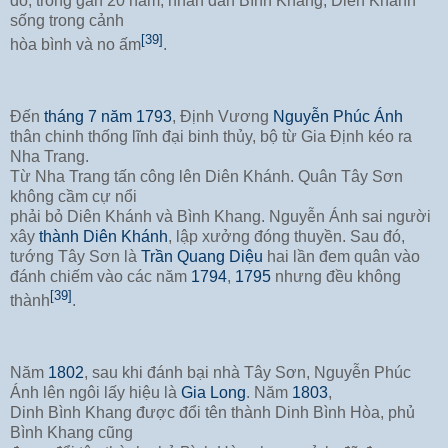
đó, trong gần 20 năm, nhân dân Bình Khang, Diên Khánh
sống trong cảnh
[39]
hòa bình và no ấm
.
Đến
tháng 7 năm 1793
, Định Vương
Nguyễn Phúc Ánh
thân chinh thống lĩnh đại binh thủy, bộ từ Gia Định kéo ra
Nha Trang.
Từ Nha Trang tấn công lên Diên Khánh. Quân Tây Sơn
không cầm cự nổi
phải bỏ Diên Khánh và Bình Khang. Nguyễn Ánh sai người
xây
thành Diên Khánh
, lập xưởng đóng thuyền. Sau đó,
tướng Tây Sơn là
Trần Quang Diệu
hai lần đem quân vào
đánh chiếm vào các năm
1794
,
1795
nhưng đều không
[39]
thành
.
Năm
1802
, sau khi đánh bại nhà Tây Sơn, Nguyễn Phúc
Ánh lên ngôi lấy hiệu là
Gia Long
. Năm
1803
,
Dinh Bình Khang được đổi tên thành Dinh Bình Hòa, phủ
Bình Khang cũng