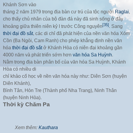
Khánh Sơn vào
tháng 2 năm 1979 trong địa bàn cư trú của tộc người
Raglai
,
cho thấy chủ nhân của bộ đàn đá này đã sinh sống ở đây
[35]
khoảng giữa thiên niên kỷ I trước Công nguyên
. Sang
thời đại đồ sắt
, các di chỉ đã phát hiện của nền văn hóa Xóm
Cồn (Ba Ngòi, Cam Ranh) cho phép khẳng định nền văn
hóa
thời đại đồ sắt
ở Khánh Hòa có niên đại khoảng gần
4000 năm và phát triển sớm hơn
văn hóa Sa Huỳnh
.
Nằm trong địa bàn phân bố của văn hóa Sa Huỳnh, Khánh
Hòa có nhiều di
chỉ khảo cổ học về nền văn hóa này như: Diên Sơn (huyện
Diên Khánh),
Bình Tân, Hòn Tre (Thành phố Nha Trang), Ninh Thân
(huyện Ninh Hòa).
Thời kỳ Chăm Pa
Xem thêm:
Kauthara