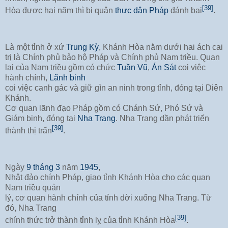
[39]
Hòa được hai năm thì bị quân
thực dân Pháp
đánh bại
.
Là một tỉnh ở xứ
Trung Kỳ
, Khánh Hòa nằm dưới hai ách cai
trị là Chính phủ bảo hộ Pháp và Chính phủ Nam triều. Quan
lại của Nam triều gồm có chức
Tuần Vũ
,
Án Sát
coi việc
hành chính,
Lãnh binh
coi việc canh gác và giữ gìn an ninh trong tỉnh, đóng tại Diên
Khánh.
Cơ quan lãnh đạo Pháp gồm có Chánh Sứ, Phó Sứ và
Giám binh, đóng tại
Nha Trang
. Nha Trang dần phát triển
[39]
thành thị trấn
.
Ngày
9 tháng 3
năm
1945
,
Nhật đảo chính Pháp, giao tỉnh Khánh Hòa cho các quan
Nam triều quản
lý, cơ quan hành chính của tỉnh dời xuống Nha Trang. Từ
đó, Nha Trang
[39]
chính thức trở thành tỉnh lỵ của tỉnh Khánh Hòa
.