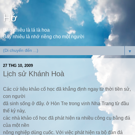
Hớ
Bao nhiêu là lá là hoa
Bấy nhiêu là nhớ riêng cho một người
▼
27 THG 10, 2009
Lịch sử Khánh Hoà
Các cứ liệu khảo cổ học đã khẳng định ngay từ thời tiền sử,
con người
đã sinh sống ở đây. ở Hòn Tre trong vịnh Nha Trang từ đầu
thế kỷ này,
các nhà khảo cổ học đã phát hiện ra nhiều công cụ bằng đá
của một nền
nông nghiệp dùng cuốc. Với việc phát hiện ra bộ đàn đá