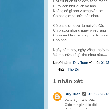
Đời cứ buồn từng cơn sóng mênh
Đi rồi đến như quên và nhớ
Không có gì sao vương vấn nợ
Có bao giờ hai đứa bên nhau...
Có bao giờ người ta nói yêu đâu
Chỉ xa xôi những ngày phiêu lãng
Chưa một lần vẽ ngày mai tươi sá
Cho nhau...
Ngày hôm nay, ngày vắng...ngày s
Và mai nữa có gì cho nhau nữa....
Người đăng:
Duy Tuan
vào lúc
01:3
Nhãn:
Thơ tôi
1 nhận xét:
Duy Tuan
09:05 28/5/1
Và ngày mai lại đến
Giấc mơ giờ chia đôi