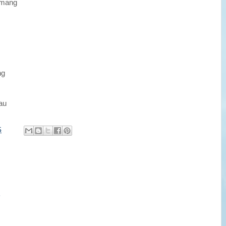
 mang
ng
au
5
3