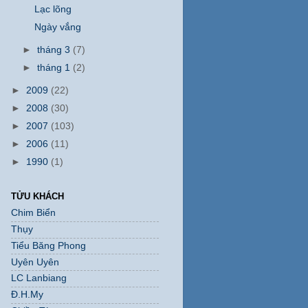
Lạc lõng
Ngày vắng
►
tháng 3
(7)
►
tháng 1
(2)
►
2009
(22)
►
2008
(30)
►
2007
(103)
►
2006
(11)
►
1990
(1)
TỬU KHÁCH
Chim Biển
Thụy
Tiểu Băng Phong
Uyên Uyên
LC Lanbiang
Đ.H.My