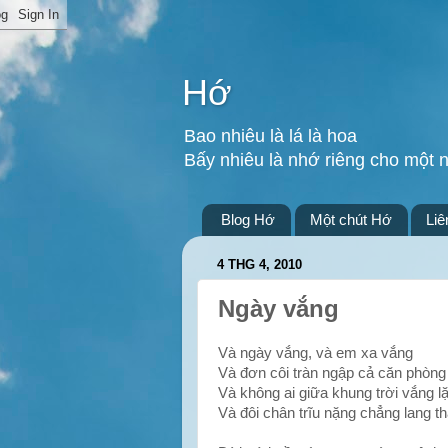
Hớ
Bao nhiêu là lá là hoa
Bấy nhiêu là nhớ riêng cho một 
Blog Hớ
Một chút Hớ
Liê
4 THG 4, 2010
Ngày vắng
Và ngày vắng, và em xa vắng
Và đơn côi tràn ngập cả căn phòng
Và không ai giữa khung trời vắng l
Và đôi chân trĩu nặng chẳng lang th