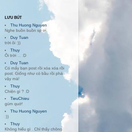
LƯU BÚT
Thu Huong Nguyen
Nghe buồn buồn sp ơi
Duy Tuan
trời ôi :))
Thụy
Ôi trời ... :D
Duy Tuan
Có mấy bạn post rồi xóa xóa rồi
post. Giống như có bầu rồi phá
vậy mà!
Thụy
Chiện gì ? :D
TieuChieu
gúm quớ!
Thu Huong Nguyen
:))
Thụy
Không hiểu gì . Chỉ thấy chông