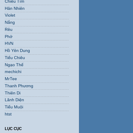
Chiều Tím
Hân Nhiên
Violet
Nắng
Rêu
Phở
HVN
Hồ Yên Dung
Tiểu Chiêu
Ngạo Thế
mechichi
MrTee
Thanh Phương
Thiên Di
Lãnh Diện
Tiểu Muội
htst
LỤC CỤC