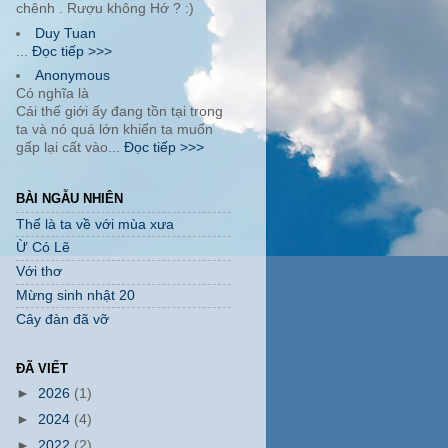
chênh . Rượu không Hớ ? :)
Duy Tuan
...
Đọc tiếp >>>
Anonymous
Có nghĩa là
Cái thế giới ấy đang tồn tại trong
ta và nó quá lớn khiến ta muốn
gấp lại cất vào...
Đọc tiếp >>>
BÀI NGẪU NHIÊN
Thế là ta về với mùa xưa
Ừ Có Lẽ
Với thơ
Mừng sinh nhật 20
Cây đàn đã vỡ
ĐÃ VIẾT
►
2026
(1)
►
2024
(4)
►
2022
(2)