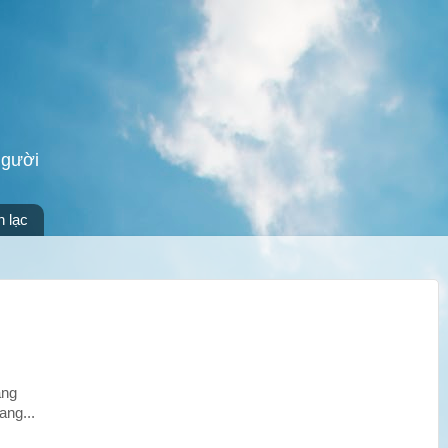
người
n lạc
ặng
ang...