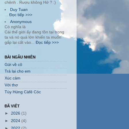
chênh . Rượu không Hớ ? :)
Duy Tuan
...
Đọc tiếp >>>
Anonymous
Có nghĩa là
Cái thế giới ấy đang tồn tại trong
ta và nó quá lớn khiến ta muốn
gấp lại cất vào...
Đọc tiếp >>>
BÀI NGẪU NHIÊN
Gửi về cô
Trả lại cho em
Xúc cảm
Với thơ
Tùy Hứng Càfê Cóc
ĐÃ VIẾT
►
2026
(1)
►
2024
(4)
►
2022
(2)