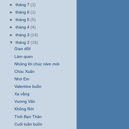
►
tháng 7
(1)
►
tháng 6
(1)
►
tháng 5
(5)
►
tháng 4
(4)
►
tháng 3
(14)
▼
tháng 2
(16)
Gian dối!
Làm quen
Những lời chúc năm mới
Chúc Xuân
Nhớ Em
Valentine buồn
Xa vắng
Vương Vấn
Không Rời
Tình Bạn Thân
Cuối tuần buồn