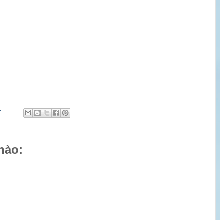
7
nào: