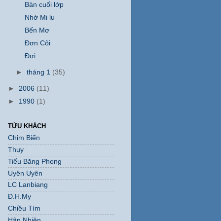
Bàn cuối lớp
Nhớ Mi lu
Bến Mơ
Đơn Côi
Đợi
►
tháng 1
(35)
►
2006
(11)
►
1990
(1)
TỬU KHÁCH
Chim Biển
Thụy
Tiểu Băng Phong
Uyên Uyên
LC Lanbiang
Đ.H.My
Chiều Tím
Hân Nhiên