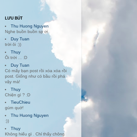
LƯU BÚT
Thu Huong Nguyen
Nghe buồn buồn sp ơi
Duy Tuan
trời ôi :))
Thụy
Ôi trời ... :D
Duy Tuan
Có mấy bạn post rồi xóa xóa rồi
post. Giống như có bầu rồi phá
vậy mà!
Thụy
Chiện gì ? :D
TieuChieu
gúm quớ!
Thu Huong Nguyen
:))
Thụy
Không hiểu gì . Chỉ thấy chông