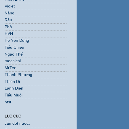
Violet
Nắng
Rêu
Phở
HVN
Hồ Yên Dung
Tiểu Chiêu
Ngạo Thế
mechichi
MrTee
Thanh Phương
Thiên Di
Lãnh Diện
Tiểu Muội
htst
LỤC CỤC
cần dọt nước.