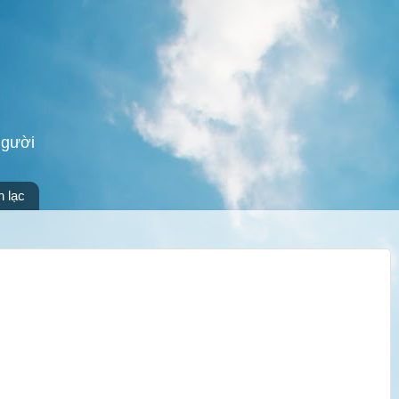
người
n lạc