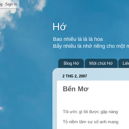
Hớ
Bao nhiêu là lá là hoa
Bấy nhiêu là nhớ riêng cho một 
Blog Hớ
Một chút Hớ
Liê
2 THG 2, 2007
Bến Mơ
Tôi ước gì tôi được gặp nàng
Tỏ niềm tâm sự số anh mang