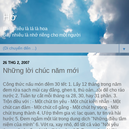
Hớ
Bao nhiêu là lá là hoa
Bấy nhiêu là nhớ riêng cho một người
▼
26 THG 2, 2007
Những lời chúc năm mới
Công thức nấu món đêm 30 tết: 1. Lấy 12 tháng trong năm
đem rửa sạch mùi cay đắng, ghen tị, thù oán...rồi để cho ráo
nước 2. Tuần tự cắt mỗi tháng ra 28, 30, hay 31 phần. 3.
Trộn đều với : - Một chút tin yêu - Một chút kiên nhẫn - Một
chút can đảm - Một chút cố gắng - Một chút hy vọng - Một
chút trung thành 4. Ướp thêm gia vị: lạc quan, tự tin và hài
hước 5. Đem ngâm một lát trong dung dịch "Những điều tâm
niệm của mình" 6. Vớt ra, xay nhỏ, đổ tất cả vào "Nồi yêu