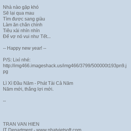
Nhà nào gặp khó
Sẽ lại qua mau
Tìm được sang giàu
Làm ăn chân chính
Tiêu xài nhín nhín
Để vợ nó vui như Tết...
-- Happy new year! --
P/S: Lixì nhé:
http://img466.imageshack.us/img466/3799/500000t193pn9.j
pg
Lì Xì Đầu Năm - Phát Tài Cả Năm
Năm mới, thắng lợi mới.
--
TRAN VAN HIEN
IT Department - www.nhatvietsoft.com