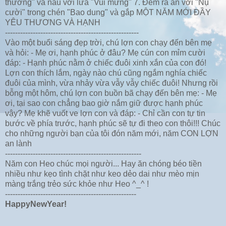
thương" và nấu với lửa "Vui mừng" 7. Đem ra ăn với "Nụ
cười" trong chén "Bao dung" và gắp MỘT NĂM MỚI ĐẦY
YÊU THƯƠNG VÀ HẠNH
-----------------------------------------------------
Vào một buổi sáng đẹp trời, chú lợn con chạy đến bên mẹ
và hỏi: - Mẹ ơi, hạnh phúc ở đâu? Mẹ cún con mỉm cười
đáp: - Hạnh phúc nằm ở chiếc đuôi xinh xắn của con đó!
Lợn con thích lắm, ngày nào chú cũng ngắm nghía chiếc
đuôi của mình, vừa nhảy vừa vẫy vẫy chiếc đuôi! Nhưng rồi
bỗng một hôm, chú lợn con buồn bã chạy đến bên mẹ: - Mẹ
ơi, tại sao con chẳng bao giờ nắm giữ được hạnh phúc
vậy? Mẹ khẽ vuốt ve lợn con và đáp: - Chỉ cần con tự tin
bước về phía trước, hạnh phúc sẽ tự đi theo con thôi!!! Chúc
cho những người bạn của tôi đón năm mới, năm CON LỢN
an lành
------------------------------------------------------
Năm con Heo chúc mọi người... Hay ăn chóng béo tiền
nhiều như kẹo tình chặt như keo dẻo dai như mèo mịn
màng trắng trẻo sức khỏe như Heo ^_^ !
----------------------------------------------------
HappyNewYear!