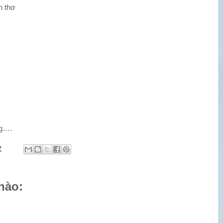
n thơ
ng….
2
nào: