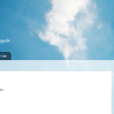
người
n lạc
én