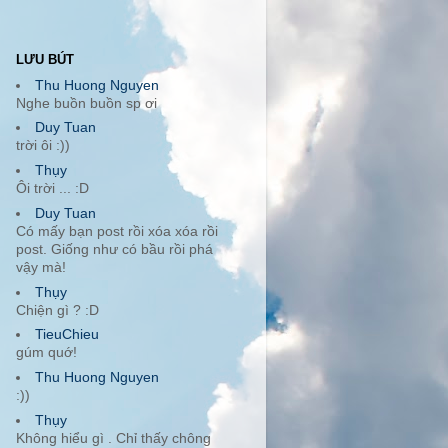
LƯU BÚT
Thu Huong Nguyen
Nghe buồn buồn sp ơi
Duy Tuan
trời ôi :))
Thụy
Ôi trời ... :D
Duy Tuan
Có mấy bạn post rồi xóa xóa rồi
post. Giống như có bầu rồi phá
vậy mà!
Thụy
Chiện gì ? :D
TieuChieu
gúm quớ!
Thu Huong Nguyen
:))
Thụy
Không hiểu gì . Chỉ thấy chông