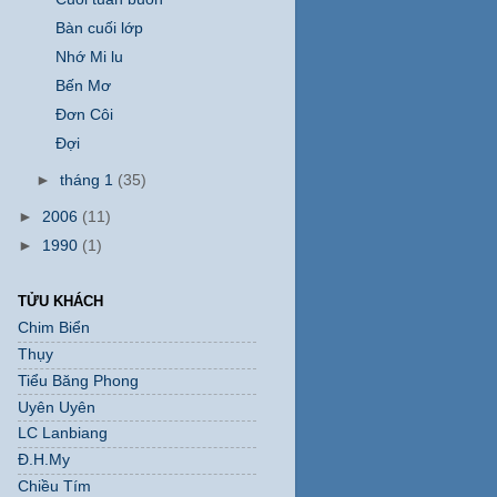
Bàn cuối lớp
Nhớ Mi lu
Bến Mơ
Đơn Côi
Đợi
►
tháng 1
(35)
►
2006
(11)
►
1990
(1)
TỬU KHÁCH
Chim Biển
Thụy
Tiểu Băng Phong
Uyên Uyên
LC Lanbiang
Đ.H.My
Chiều Tím