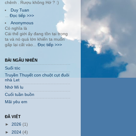
chênh . Rượu không Hớ ? :)
Duy Tuan
...
Đọc tiếp >>>
Anonymous
Có nghĩa là
Cái thế giới ấy đang tồn tại trong
ta và nó quá lớn khiến ta muốn
gấp lại cất vào...
Đọc tiếp >>>
BÀI NGẪU NHIÊN
Suối tóc
Truyền Thuyết con chuột cụt đuôi
nhà Let
Nhớ Mi lu
Cuối tuần buồn
Mãi yêu em
ĐÃ VIẾT
►
2026
(1)
►
2024
(4)