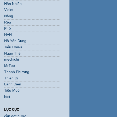
Hân Nhiên
Violet
Nắng
Rêu
Phở
HVN
Hồ Yên Dung
Tiểu Chiêu
Ngạo Thế
mechichi
MrTee
Thanh Phương
Thiên Di
Lãnh Diện
Tiểu Muội
htst
LỤC CỤC
cần dọt nước.