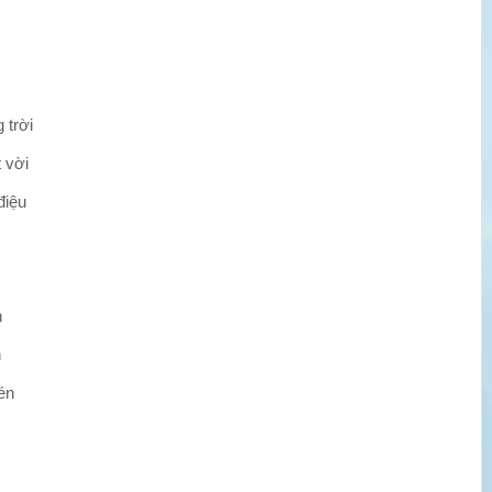
 trời
 vời
điệu
n
n
én