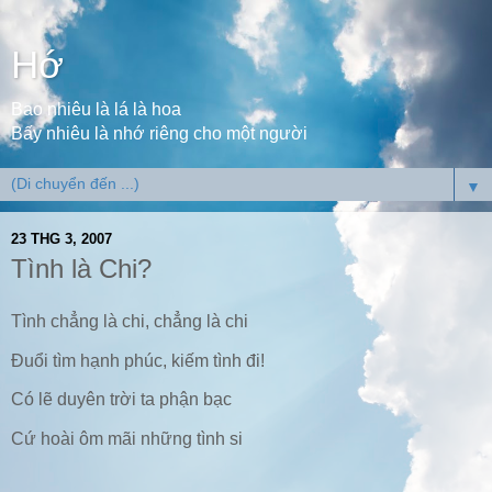
Hớ
Bao nhiêu là lá là hoa
Bấy nhiêu là nhớ riêng cho một người
▼
23 THG 3, 2007
Tình là Chi?
Tình chẳng là chi, chẳng là chi
Đuổi tìm hạnh phúc, kiếm tình đi!
Có lẽ duyên trời ta phận bạc
Cứ hoài ôm mãi những tình si