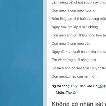
Làm siêng bắt chuột suốt ngày ch
Con mèo là con mèo hường
Đốm lông tam thể buồn vương mắt
Ngày mai em lấy được chồng
Con mèo anh gửi thiệp hồng trao t
Con mèo là con mèo yêu
Ngày đêm ve vuốt bao nhiêu cho 
Em về những buổi nắng trưa
Có mèo anh đó say sưa chuyện tr
Con mèo…mèo của hẹn hò…
Người đăng:
Duy Tuan
vào lúc
15:0
Nhãn:
Thơ tôi
Không có nhận xét 