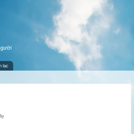
người
n lạc
gầy