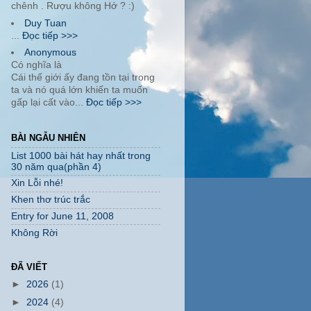
chênh . Rượu không Hớ ? :)
Duy Tuan
...
Đọc tiếp >>>
Anonymous
Có nghĩa là
Cái thế giới ấy đang tồn tại trong
ta và nó quá lớn khiến ta muốn
gấp lại cất vào...
Đọc tiếp >>>
BÀI NGẪU NHIÊN
List 1000 bài hát hay nhất trong
30 năm qua(phần 4)
Xin Lỗi nhé!
Khen thơ trúc trắc
Entry for June 11, 2008
Không Rời
ĐÃ VIẾT
►
2026
(1)
►
2024
(4)