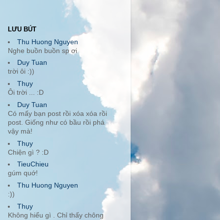
LƯU BÚT
Thu Huong Nguyen
Nghe buồn buồn sp ơi
Duy Tuan
trời ôi :))
Thụy
Ôi trời ... :D
Duy Tuan
Có mấy bạn post rồi xóa xóa rồi
post. Giống như có bầu rồi phá
vậy mà!
Thụy
Chiện gì ? :D
TieuChieu
gúm quớ!
Thu Huong Nguyen
:))
Thụy
Không hiểu gì . Chỉ thấy chông