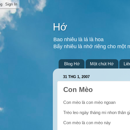
Hớ
Bao nhiêu là lá là hoa
Bấy nhiêu là nhớ riêng cho một 
Blog Hớ
Một chút Hớ
Liê
31 THG 1, 2007
Con Mèo
Con mèo là con mèo ngoan
Trèo leo ngày tháng mi nhon thân 
Con mèo là con mèo này