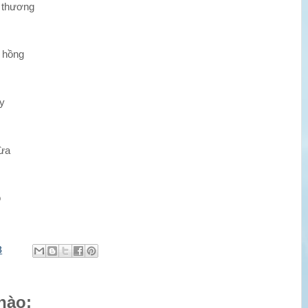
ủ thương
 hồng
ay
vừa
ò
3
nào: